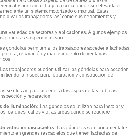
lataforma o cesta suspendida de cables o brazos
vertical y horizontal. La plataforma puede ser elevada o
ola mediante un sistema motorizado o manual. Estas
no o varios trabajadores, así como sus herramientas y
una variedad de sectores y aplicaciones. Algunos ejemplos
 las góndolas suspendidas son:
as góndolas permiten a los trabajadores acceder a fachadas
a, pintura, reparación y mantenimiento de ventanas,
nicos.
Los trabajadores pueden utilizar las góndolas para acceder
rmitiendo la inspección, reparación y construcción de
s se utilizan para acceder a las aspas de las turbinas
 inspección y reparación.
s de iluminación:
Las góndolas se utilizan para instalar y
os, parques, calles y otras áreas donde se requiere
e vidrio en rascacielos:
Las góndolas son fundamentales
nimiento en grandes rascacielos que tienen fachadas de