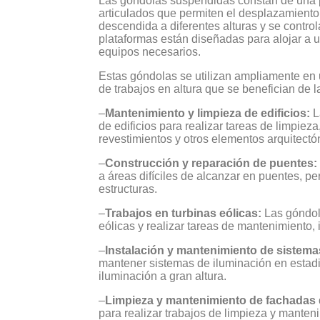
Las góndolas suspendidas constan de una p
articulados que permiten el desplazamiento 
descendida a diferentes alturas y se contr
plataformas están diseñadas para alojar a u
equipos necesarios.
Estas góndolas se utilizan ampliamente en 
de trabajos en altura que se benefician de
–
Mantenimiento y limpieza de edificios:
L
de edificios para realizar tareas de limpiez
revestimientos y otros elementos arquitectó
–
Construcción y reparación de puentes:
a áreas difíciles de alcanzar en puentes, pe
estructuras.
–
Trabajos en turbinas eólicas:
Las góndola
eólicas y realizar tareas de mantenimiento,
–
Instalación y mantenimiento de sistema
mantener sistemas de iluminación en estadi
iluminación a gran altura.
–
Limpieza y mantenimiento de fachadas d
para realizar trabajos de limpieza y mante