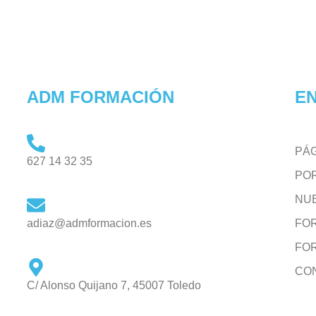
ADM FORMACIÓN
EN
PÁG
627 14 32 35
PO
NU
adiaz@admformacion.es
FO
FO
CO
C/ Alonso Quijano 7, 45007 Toledo