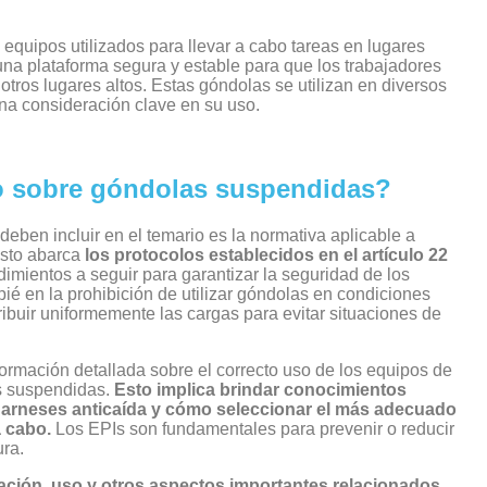
quipos utilizados para llevar a cabo tareas en lugares
una plataforma segura y estable para que los trabajadores
 otros lugares altos. Estas góndolas se utilizan en diversos
una consideración clave en su uso.
so sobre góndolas suspendidas?
ben incluir en el temario es la normativa aplicable a
Esto abarca
los protocolos establecidos en el
artículo 22
dimientos a seguir para garantizar la seguridad de los
é en la prohibición de utilizar góndolas en condiciones
ribuir uniformemente las cargas para evitar situaciones de
ormación detallada sobre el correcto uso de los equipos de
as suspendidas.
Esto implica brindar conocimientos
de arneses anticaída y cómo seleccionar el más adecuado
a cabo.
Los EPIs son fundamentales para prevenir o reducir
ura.
lación, uso y otros aspectos importantes relacionados