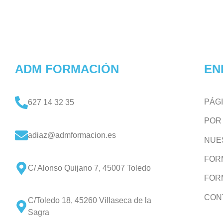
ADM FORMACIÓN
EN
PÁGI
627 14 32 35
POR
adiaz@admformacion.es
NUE
FOR
C/ Alonso Quijano 7, 45007 Toledo
FOR
CON
C/Toledo 18, 45260 Villaseca de la
Sagra