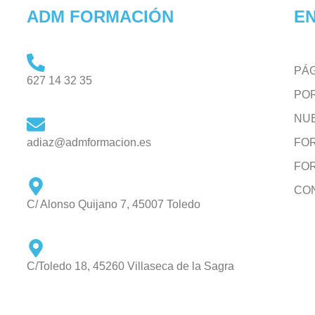
ADM FORMACIÓN
EN
PÁG
627 14 32 35
PO
NU
adiaz@admformacion.es
FO
FO
CO
C/ Alonso Quijano 7, 45007 Toledo
C/Toledo 18, 45260 Villaseca de la Sagra