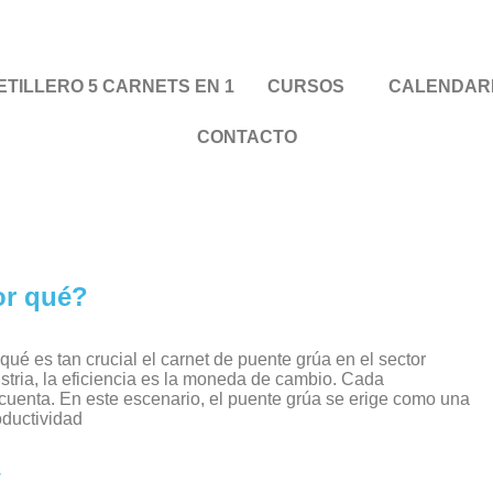
TILLERO 5 CARNETS EN 1
CURSOS
CALENDAR
CONTACTO
or qué?
é es tan crucial el carnet de puente grúa en el sector
stria, la eficiencia es la moneda de cambio. Cada
uenta. En este escenario, el puente grúa se erige como una
oductividad