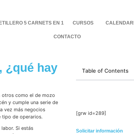
TILLERO 5 CARNETS EN 1
CURSOS
CALENDAR
CONTACTO
o, ¿qué hay
Table of Contents
on otros como el de mozo
cén y cumple una serie de
da vez más negocios
[grw id=289]
 tipo de operarios.
labor. Si estás
Solicitar información