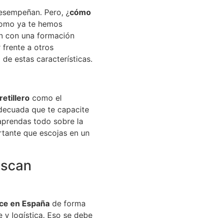
desempeñan. Pero, ¿
cómo
como ya te hemos
en con una formación
 frente a otros
de estas características.
retillero
como el
decuada que te capacite
aprendas todo sobre la
rtante que escojas en un
uscan
ece en España
de forma
 y logística. Eso se debe