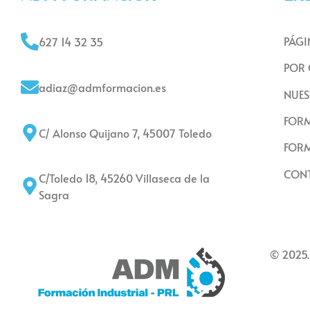
PÁGI
627 14 32 35
POR 
adiaz@admformacion.es
NUES
FORM
C/ Alonso Quijano 7, 45007 Toledo
FORM
CON
C/Toledo 18, 45260 Villaseca de la
Sagra
© 2025.