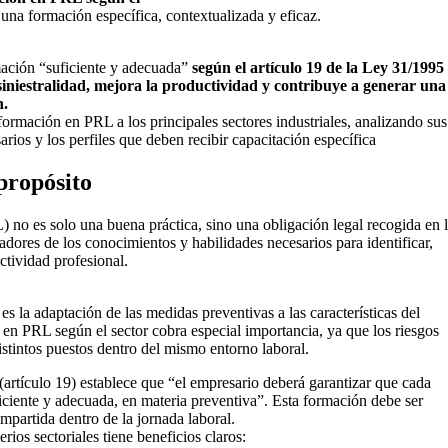
r una formación específica, contextualizada y eficaz.
ación “suficiente y adecuada”
según el artículo 19 de la Ley 31/1995
niestralidad, mejora la productividad y contribuye a generar una
n.
ormación en PRL a los principales sectores industriales, analizando sus
ios y los perfiles que deben recibir capacitación específica
propósito
 no es solo una buena práctica, sino una obligación legal recogida en 
jadores de los conocimientos y habilidades necesarios para identificar,
actividad profesional.
s la adaptación de las medidas preventivas a las características del
n en PRL según el sector cobra especial importancia, ya que los riesgos
istintos puestos dentro del mismo entorno laboral.
rtículo 19) establece que “el empresario deberá garantizar que cada
ficiente y adecuada, en materia preventiva”. Esta formación debe ser
impartida dentro de la jornada laboral.
ios sectoriales tiene beneficios claros: