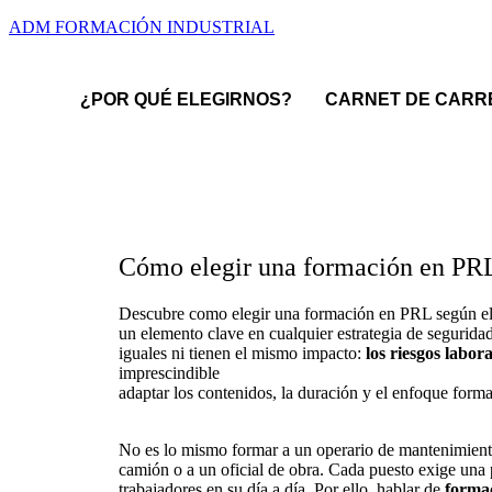
ADM FORMACIÓN INDUSTRIAL
¿POR QUÉ ELEGIRNOS?
CARNET DE CARRE
Cómo elegir una formación en PRL
Descubre como elegir una formación en PRL según el 
un elemento clave en cualquier estrategia de segurida
iguales ni tienen el mismo impacto:
los riesgos labor
imprescindible
adaptar los contenidos, la duración y el enfoque format
No es lo mismo formar a un operario de mantenimient
camión o a un oficial de obra. Cada puesto exige una p
trabajadores en su día a día. Por ello, hablar de
forma