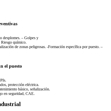
eventivas
 o desplomes. – Golpes y
– Riesgo químico.
lización de zonas peligrosas. -Formación específica por puesto. –
n el puesto
PIs.
ados, protección eléctrica.
enimiento básico, señalización.
zgo en seguridad, CAE.
dustrial