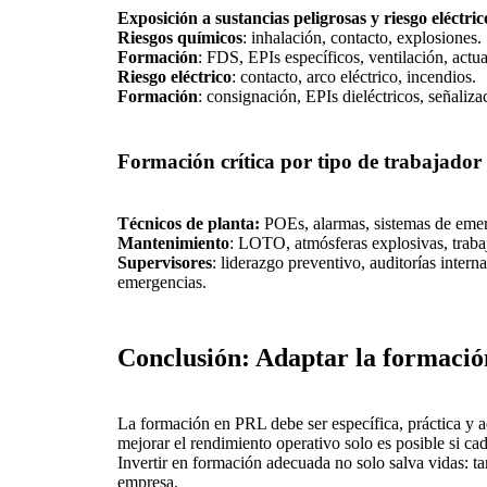
Exposición a sustancias peligrosas y riesgo eléctric
Riesgos químicos
: inhalación, contacto, explosiones.
Formación
: FDS, EPIs específicos, ventilación, actu
Riesgo eléctrico
: contacto, arco eléctrico, incendios.
Formación
: consignación, EPIs dieléctricos, señaliza
Formación crítica por tipo de trabajador
Técnicos de planta:
POEs, alarmas, sistemas de emer
Mantenimiento
: LOTO, atmósferas explosivas, trabaj
Supervisores
: liderazgo preventivo, auditorías intern
emergencias.
Conclusión: Adaptar la formación
La formación en PRL debe ser específica, práctica y a
mejorar el rendimiento operativo solo es posible si ca
Invertir en formación adecuada no solo salva vidas: tam
empresa.